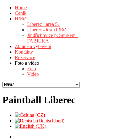
Home
Ceník
Hřiště
Liberec - area 51
Liberec - lesní hřiště
Jindřichovice p. Smrkem -
FABRIKA
Zbraně a vybavení
Kontakty
Rezervace
Foto a video
Foto
Video
Paintball Liberec