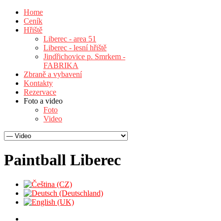
Home
Ceník
Hřiště
Liberec - area 51
Liberec - lesní hřiště
Jindřichovice p. Smrkem -
FABRIKA
Zbraně a vybavení
Kontakty
Rezervace
Foto a video
Foto
Video
Paintball Liberec