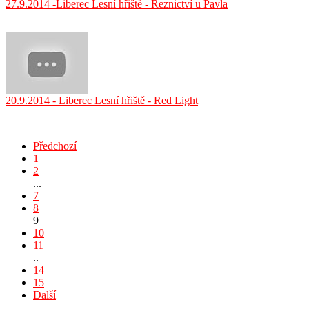
27.9.2014 -Liberec Lesní hřiště - Řeznictví u Pavla
20.9.2014 - Liberec Lesní hřiště - Red Light
Předchozí
1
2
...
7
8
9
10
11
..
14
15
Další